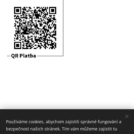
Používáme cookies, abychom zajistili správné fungování a
bezpečnost našich stránek. Tím vám můžeme zajistit tu