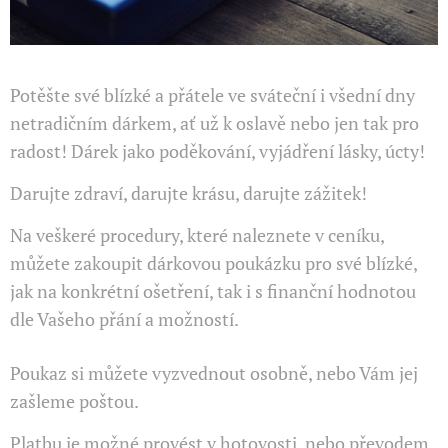
Potěšte své blízké a přátele ve sváteční i všední dny
netradičním dárkem, ať už k oslavě nebo jen tak pro
radost! Dárek jako poděkování, vyjádření lásky, úcty!
Darujte zdraví, darujte krásu, darujte zážitek!
Na veškeré procedury, které naleznete v ceníku,
můžete zakoupit dárkovou poukázku pro své blízké,
jak na konkrétní ošetření, tak i s finanční hodnotou
dle Vašeho přání a možností.
Poukaz si můžete vyzvednout osobně, nebo Vám jej
zašleme poštou.
Platbu je možné provést v hotovosti, nebo převodem