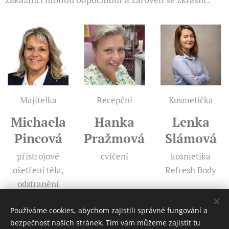
Majitelka
Recepční
Kosmetička
Michaela
Hanka
Lenka
Pincová
Pražmová
Slámová
přístrojové
cvičení
kosmetika
ošetření těla,
Refresh Body
odstranění
vrásek
Používáme cookies, abychom zajistili správné fungování a
bezpečnost našich stránek. Tím vám můžeme zajistit tu