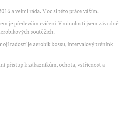
 2016 a velmi ráda. Moc si této práce vážím.
m je především cvičení. V minulosti jsem závodně
aerobikových soutěžích.
mojí radostí je aerobik bossu, intervalový trénink
í přístup k zákazníkům, ochota, vstřícnost a