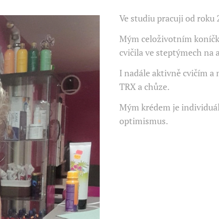
Ve studiu pracuji od roku
Mým celoživotním koníčke
cvičila ve steptýmech na 
I nadále aktivně cvičím a 
TRX a chůze.
Mým krédem je individuáln
optimismus.