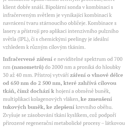
klient dobře snáší. Bipolární sonda v kombinaci s
infračerveným světlem je vynikající kombinací k
navrácení tvaru stárnoucího obličeje. Kombinace s
lasery a přístroji pro aplikaci intenzivního pulzního
světla (IPL), či s chemickými peelingy je ideální
vzhledem k různým cílovým tkáním.
Infračervené záření
e neviditelné spektrum od 700
nm
(nanometrů)
do 2000 nm a proniká do hloubky
30 až 40 mm. Přístroj vytváří
záření o vlnové délce
od 650 nm do 2 500 nm, které zahřívá cílovou
tkáň, čímž dochází k
hojení a obměně buněk,
multiplikaci kolagenových vláken,
ke zmenšení
tukových buněk, ke zlepšení
krevního oběhu.
Zvyšuje se zásobování tkání kyslíkem, což podpoří
přirozené regenerační metabolické procesy – látkovou