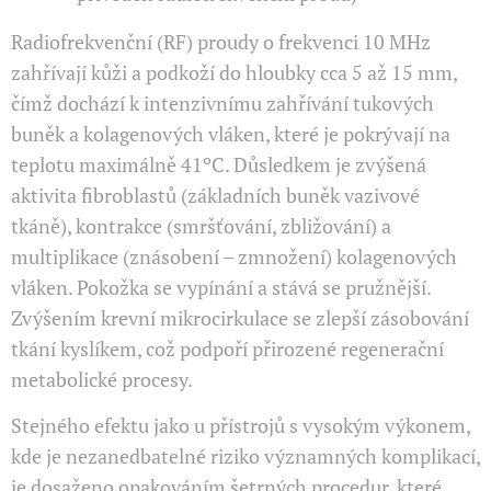
Radiofrekvenční (RF) proudy o frekvenci 10 MHz
zahřívají kůži a podkoží do hloubky cca 5 až 15 mm,
čímž dochází k intenzivnímu zahřívání tukových
buněk a kolagenových vláken, které je pokrývají na
teplotu maximálně 41ºC. Důsledkem je zvýšená
aktivita fibroblastů (základních buněk vazivové
tkáně), kontrakce (smršťování, zbližování) a
multiplikace (znásobení – zmnožení) kolagenových
vláken. Pokožka se vypínání a stává se pružnější.
Zvýšením krevní mikrocirkulace se zlepší zásobování
tkání kyslíkem, což podpoří přirozené regenerační
metabolické procesy.
Stejného efektu jako u přístrojů s vysokým výkonem,
kde je nezanedbatelné riziko významných komplikací,
je dosaženo opakováním šetrných procedur, které