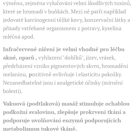
výměnu, zejména vylučování velmi škodlivých toxinů,
které se hromadí v buňkách. Mezi ně patří například
jedovaté karcinogenní těžké kovy, konzervační látky a
přísady vstřebané organismem z potravy, kyselina
mléčná apod.
Infračervené záření je velmi vhodné pro léčbu
akné, oparů ,
vyhlazení "dolíčků", jizev, vrásek,
předcházení vzniku pigmentových skvrn, hromadění
melaninu,
p
ozitivně ovlivňuje i elasticitu pokožky.
Nezanedbatelné jsou i analgetické účinky (mírnění
bolesti).
Vakuová (podtlaková) masáž
stimuluje ochablou
podkožní svalovinu, zlepšuje prokrvení tkání a
podporuje uvolňování enzymů podporujících
metabolismus tukové tkáně.