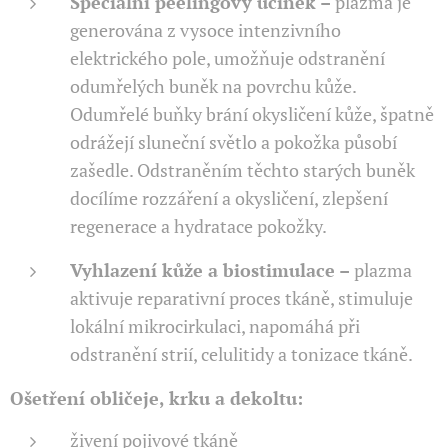
Speciální peelingový účinek
–
plazma je
generována z vysoce intenzivního
elektrického pole, umožňuje odstranění
odumřelých buněk na povrchu kůže.
Odumřelé buňky brání okysličení kůže, špatně
odrážejí sluneční světlo a pokožka působí
zašedle. Odstraněním těchto starých buněk
docílíme rozzáření a okysličení, zlepšení
regenerace a hydratace pokožky.
Vyhlazení kůže a biostimulace
–
plazma
aktivuje reparativní proces tkáně, stimuluje
lokální mikrocirkulaci, napomáhá při
odstranění strií, celulitidy a tonizace tkáně.
Ošetření obličeje, krku a dekoltu:
živení pojivové tkáně