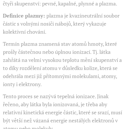
čtyři skupenství: pevné, kapalné, plynné a plazma.
Definice plazmy:
plazma je kvazineutrální soubor
částic s volnými nosiči nábojů, který vykazuje
kolektivní chování.
Termín plazma znamená stav atomů hmoty, které
prošly částečnou nebo úplnou ionizací. Tj. látka
zahřátá na velmi vysokou teplotu mění skupenství a
to díky rozdělení atomu v důsledku kolize, která se
odehrála mezi již přítomnými molekulami, atomy,
ionty i elektrony.
Tento proces se nazývá tepelná ionizace. Jinak
řečeno, aby látka byla ionizovaná, je třeba aby
relativní kinetická energie částic, které se srazí, musí
být větší než vázaná energie nestálých elektronů v
atomu nebo molekuly.