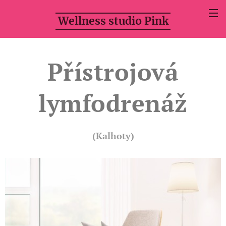
Wellness studio Pink
Přístrojová
lymfodrenáž
(Kalhoty)