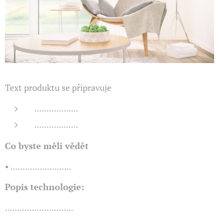
Text produktu se připravuje
..................
..................
Co byste měli vědět
• .........................
Popis technologie:
............................